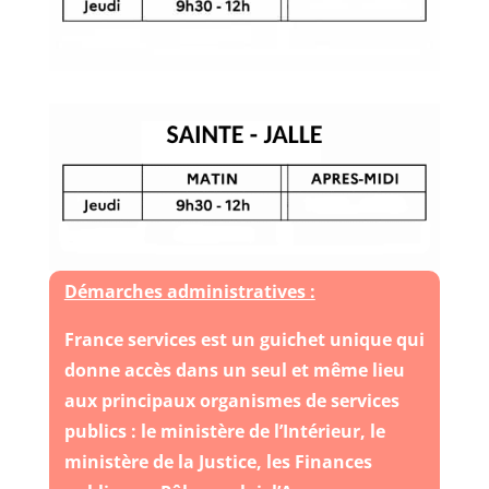
Démarches administratives :
France services est un guichet unique qui
donne accès dans un seul et même lieu
aux principaux organismes de services
publics : le ministère de l’Intérieur, le
ministère de la Justice, les Finances